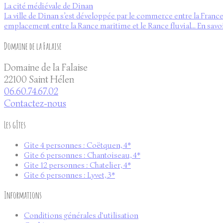
La cité médiévale de Dinan
La ville de Dinan s’est développée par le commerce entre la France 
emplacement entre la Rance maritime et le Rance fluvial...
En savo
Domaine de la Falaise
Domaine de la Falaise
22100 Saint Hélen
06.60.74.67.02
Contactez-nous
Les gîtes
Gite 4 personnes : Coëtquen, 4*
Gite 6 personnes : Chantoiseau, 4*
Gite 12 personnes : Chatelier, 4*
Gite 6 personnes : Lyvet, 3*
Informations
Conditions générales d'utilisation